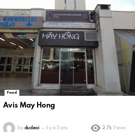
Food
Avis May Hong
DCIM100MEDIADJI_0035.JPG
by
dudeoi
il y a 3 ans
2.7k
Views