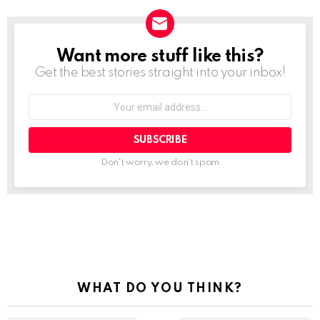
Want more stuff like this?
NEWSLETTER
Get the best stories straight into your inbox!
Your
email
address:
Don't worry, we don't spam
See
more
WHAT DO YOU THINK?