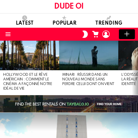
DUDE OI
LATEST
POPULAR
TRENDING
CART
LOGIN
SWITCH
SKIN
Menu
LATEST
STORIES
HOLLYWOOD ET LE RÊVE
MINARI : RÉUSSIR DANS UN
L’ODYSSÉ
AMÉRICAIN : COMMENT LE
NOUVEAU MONDE SANS
LA RÉALI
CINÉMA A FAÇONNÉ NOTRE
PERDRE CELUI DONT ON VIENT
IDENTITÉ
IDÉAL DE VIE