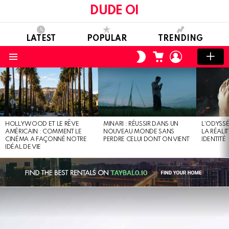
DUDE OI
LATEST
POPULAR
TRENDING
CART
LOGIN
SWITCH
SKIN
Menu
LATEST
STORIES
HOLLYWOOD ET LE RÊVE
MINARI : RÉUSSIR DANS UN
L’ODYSSÉ
AMÉRICAIN : COMMENT LE
NOUVEAU MONDE SANS
LA RÉALI
CINÉMA A FAÇONNÉ NOTRE
PERDRE CELUI DONT ON VIENT
IDENTITÉ
IDÉAL DE VIE