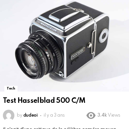
Tech
Test Hasselblad 500 C/M
by
dudeoi
il y a 3 ans
3.4k
Views