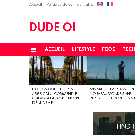
Accueil
Politique de confidentialité
DUDE OI
ACCUEIL
LIFESTYLE
FOOD
TEC
Menu
LATEST
STORIES
HOLLYWOOD ET LE RÊVE
MINARI : RÉUSSIR DANS UN
AMÉRICAIN : COMMENT LE
NOUVEAU MONDE SANS
CINÉMA A FAÇONNÉ NOTRE
PERDRE CELUI DONT ON VI
IDÉAL DE VIE