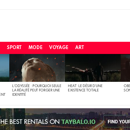
H
SPORT
MODE
VOYAGE
ART
L’ODYSSÉE : POURQUOI SEULE
HEAT: LE DÉSIR D’UNE
OBS
LA RÉALITÉ PEUT FORGER UNE
EXISTENCE TOTALE
SO
ENT
IDENTITÉ