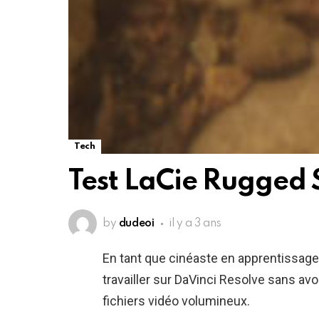
Tech
Test LaCie Rugged 
by
dudeoi
il y a 3 ans
En tant que cinéaste en apprentissage
travailler sur DaVinci Resolve sans av
fichiers vidéo volumineux.