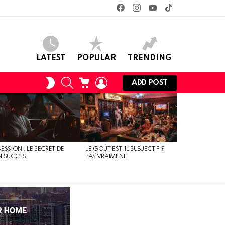
facebook
instagram
youtube
tiktok
LATEST
POPULAR
TRENDING
SEARCH
CART
LOGIN
SWITCH
ADD POST
SKIN
ESSION : LE SECRET DE
LE GOÛT EST-IL SUBJECTIF ?
N SUCCÈS
PAS VRAIMENT.