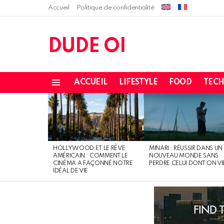
Accueil
Politique de confidentialité
DUDE OI
ACCUEIL
LIFESTYLE
FOOD
TEC
Menu
LATEST
STORIES
HOLLYWOOD ET LE RÊVE
MINARI : RÉUSSIR DANS UN
AMÉRICAIN : COMMENT LE
NOUVEAU MONDE SANS
CINÉMA A FAÇONNÉ NOTRE
PERDRE CELUI DONT ON VI
IDÉAL DE VIE