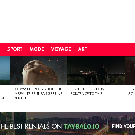
H
SPORT
MODE
VOYAGE
ART
L’ODYSSÉE : POURQUOI SEULE
HEAT: LE DÉSIR D’UNE
OBS
LA RÉALITÉ PEUT FORGER UNE
EXISTENCE TOTALE
SO
ENT
IDENTITÉ