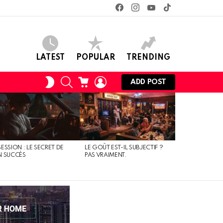
facebook
instagram
youtube
tiktok
LATEST
POPULAR
TRENDING
SEARCH
CART
LOGIN
SWITCH
ADD POST
SKIN
ESSION : LE SECRET DE
LE GOÛT EST-IL SUBJECTIF ?
N SUCCÈS
PAS VRAIMENT.