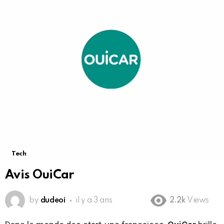
Tech
Avis OuiCar
by
dudeoi
il y a 3 ans
2.2k
Views