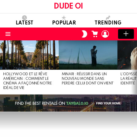
DUDE OI
LATEST
POPULAR
TRENDING
CART
LOGIN
SWITCH
SKIN
Menu
LATEST
STORIES
HOLLYWOOD ET LE RÊVE
MINARI : RÉUSSIR DANS UN
L’ODYSSÉ
AMÉRICAIN : COMMENT LE
NOUVEAU MONDE SANS
LA RÉALI
CINÉMA A FAÇONNÉ NOTRE
PERDRE CELUI DONT ON VIENT
IDENTITÉ
IDÉAL DE VIE