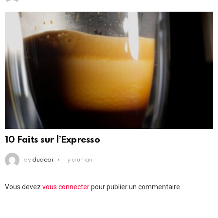
10 Faits sur l’Expresso
by
dudeoi
il y a un an
Laisser
Vous devez
vous connecter
pour publier un commentaire.
un
commentaire