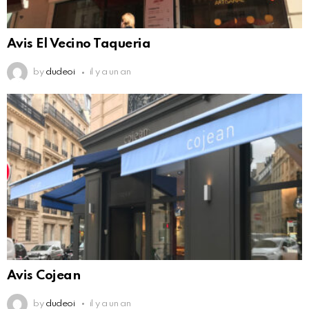
Avis El Vecino Taqueria
by
dudeoi
il y a un an
Avis Cojean
by
dudeoi
il y a un an