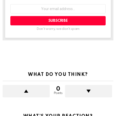
Your
email
address:
Don't worry, we don't spam
See
more
WHAT DO YOU THINK?
0
Points