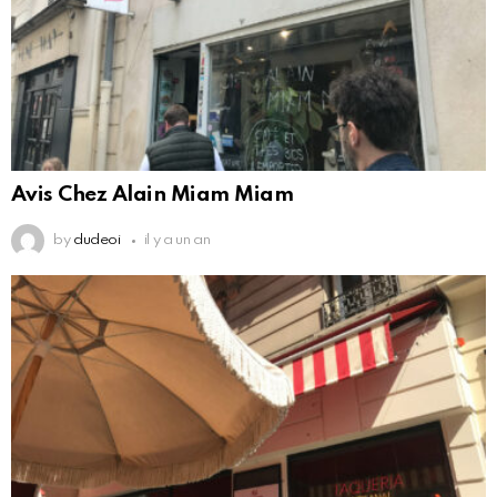
Avis Chez Alain Miam Miam
by
dudeoi
il y a un an