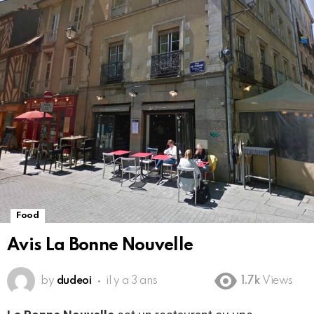
Food
Avis La Bonne Nouvelle
by
dudeoi
il y a 3 ans
1.7k
Views