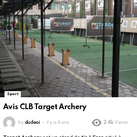
Sport
Avis CLB Target Archery
by
dudeoi
il y a 4 ans
2.4k
Views