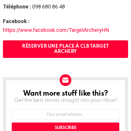
Téléphone :
098 680 86 48
Facebook :
https://www.facebook.com/TargetArcheryHN
RÉSERVER UNE PLACE À CLB TARGET
ARCHERY
Want more stuff like this?
NEWSLETTER
Get the best stories straight into your inbox!
Your
email
address: