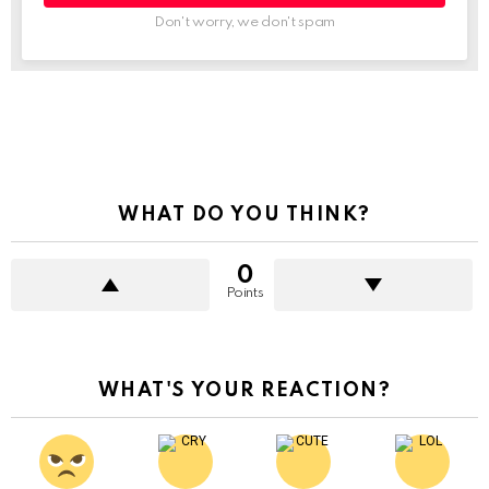
Don't worry, we don't spam
See
more
WHAT DO YOU THINK?
0
Points
WHAT'S YOUR REACTION?