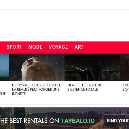
H
SPORT
MODE
VOYAGE
ART
L’ODYSSÉE : POURQUOI SEULE
HEAT: LE DÉSIR D’UNE
OBS
LA RÉALITÉ PEUT FORGER UNE
EXISTENCE TOTALE
SO
ENT
IDENTITÉ