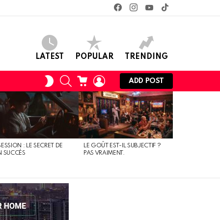
facebook
instagram
youtube
tiktok
LATEST
POPULAR
TRENDING
SEARCH
CART
LOGIN
SWITCH
ADD POST
SKIN
ESSION : LE SECRET DE
LE GOÛT EST-IL SUBJECTIF ?
N SUCCÈS
PAS VRAIMENT.