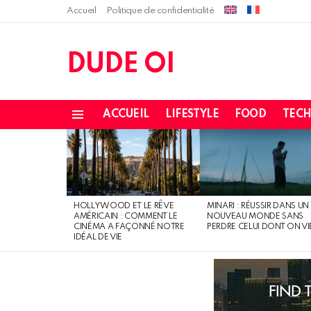
Accueil
Politique de confidentialité
DUDE OI
ACCUEIL
LIFESTYLE
FOOD
TEC
Menu
LATEST
STORIES
HOLLYWOOD ET LE RÊVE
MINARI : RÉUSSIR DANS UN
AMÉRICAIN : COMMENT LE
NOUVEAU MONDE SANS
CINÉMA A FAÇONNÉ NOTRE
PERDRE CELUI DONT ON VI
IDÉAL DE VIE