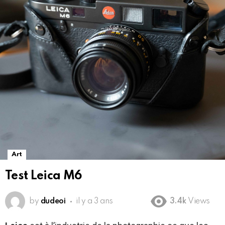
Art
Test Leica M6
by
dudeoi
il y a 3 ans
3.4k
Views