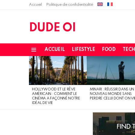
Accueil
Politique de confidentialité
DUDE OI
ACCUEIL
LIFESTYLE
FOOD
TEC
Menu
LATEST
STORIES
HOLLYWOOD ET LE RÊVE
MINARI : RÉUSSIR DANS UN
AMÉRICAIN : COMMENT LE
NOUVEAU MONDE SANS
CINÉMA A FAÇONNÉ NOTRE
PERDRE CELUI DONT ON VI
IDÉAL DE VIE