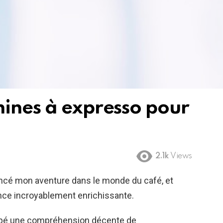
hines à expresso pour
2.1k
Views
encé mon aventure dans le monde du café, et
ence incroyablement enrichissante.
loppé une compréhension décente de