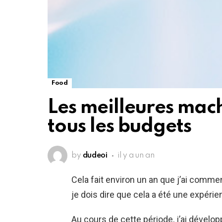
Food
Les meilleures mac
tous les budgets
by
dudeoi
il y a un an
Cela fait environ un an que j’ai comm
je dois dire que cela a été une expéri
Au cours de cette période, j’ai déve