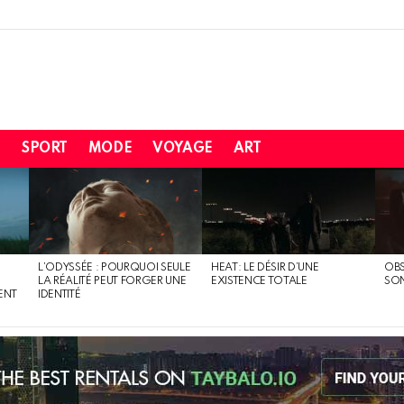
H
SPORT
MODE
VOYAGE
ART
L’ODYSSÉE : POURQUOI SEULE
HEAT: LE DÉSIR D’UNE
OBS
LA RÉALITÉ PEUT FORGER UNE
EXISTENCE TOTALE
SO
ENT
IDENTITÉ