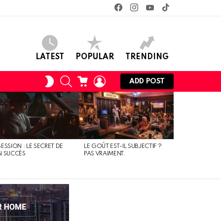
facebook
instagram
youtube
tiktok
LATEST
POPULAR
TRENDING
SEARCH
CART
LOGIN
SWITCH
ADD POST
SKIN
ESSION : LE SECRET DE
LE GOÛT EST-IL SUBJECTIF ?
N SUCCÈS
PAS VRAIMENT.