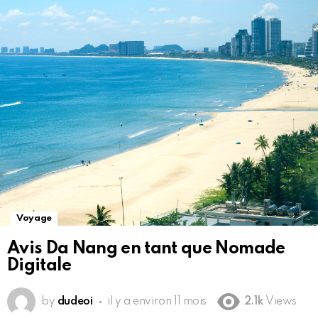
Voyage
Avis Da Nang en tant que Nomade
Digitale
by
dudeoi
il y a environ 11 mois
2.1k
Views