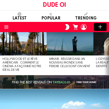
DUDE OI
LATEST
POPULAR
TRENDING
CART
LOGIN
SWITCH
SKIN
Menu
LATEST
STORIES
HOLLYWOOD ET LE RÊVE
MINARI : RÉUSSIR DANS UN
L’ODYSSÉ
AMÉRICAIN : COMMENT LE
NOUVEAU MONDE SANS
LA RÉALI
CINÉMA A FAÇONNÉ NOTRE
PERDRE CELUI DONT ON VIENT
IDENTITÉ
IDÉAL DE VIE