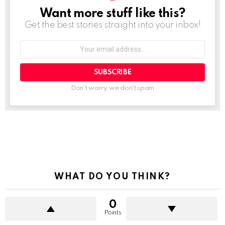
Want more stuff like this?
NEWSLETTER
Get the best stories straight into your inbox!
Your
email
address:
Don't worry, we don't spam
See
more
WHAT DO YOU THINK?
0
Points